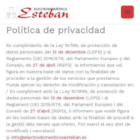
Ir
al
contenido
Política de privacidad
En cumplimiento de la Ley 15/199, de protección de
datos personales del
13 de diciembre
(LOPD) y al
Reglamento (UE) 2016/679, del Parlamento Europeo y del
Consejo, de
27 de abril
(RGPD) le informamos que ud.
figura en nuestra base de datos con la finalidad de
proceder a la gestión de los servicios que prestamos.
Puede ejercer su derecho de modificación y cancelación en:
/ En cumpliment amb la LLey 15/1999, de protecció de
dades personals del
13 de desembre
(LOPD) i al
Reglament (UE) 2016/679, del Parlament Europeo i del
Consell de
27 d’abril
(RGPD), li informem que vosté figura
en les nostres bases de dades amb la finalitat de procedí a
la gestió dels serveis que oferim. Pot exercí el seu dret de
modificaió i cancelació
a:
info@electrodomesticosesteban.es