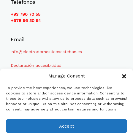
Teléfonos
+93 790 70 55
+678 56 30 54
Email
info@electrodomesticosesteban.es
Declaración accesibilidad
Manage Consent
To provide the best experiences, we use technologies like
cookies to store and/or access device information. Consenting to
these technologies will allow us to process data such as browsing
behavior or unique IDs on this site. Not consenting or withdrawing
consent, may adversely affect certain features and functions.
Financiado por la Unión Europea - NextGenerationEU
Accept